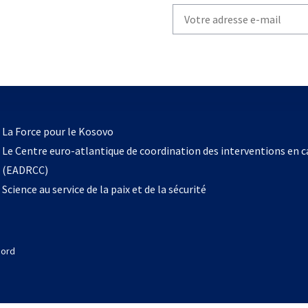
Write
your
email
to
subscribe
s’ouvre
l
La Force pour le Kosovo
dans
Le Centre euro-atlantique de coordination des interventions en 
un
(EADRCC)
nouvel
Science au service de la paix et de la sécurité
onglet
Nord