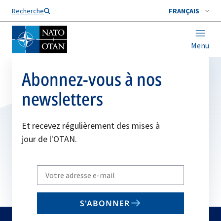
Nom de famille*
Recherche
FRANÇAIS
Menu
Abonnez-vous à nos
newsletters
Et recevez régulièrement des mises à
jour de l'OTAN.
Write
your
email
S'ABONNER
to
subscribe