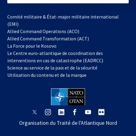
Comité militaire & État-major militaire international
(EMI)
Allied Command Operations (ACO)
Allied Command Transformation (ACT)
s’ouvre
La Force pour le Kosovo
dans
Le Centre euro-atlantique de coordination des
un
interventions en cas de catastrophe (EADRCC)
nouvel
Science au service de la paix et de la sécurité
onglet
Utilisation du contenu et de la marque
s’ouvre
s’ouvre
s’ouvre
s’ouvre
s’ouvre
s’ouvre
dans
dans
dans
dans
dans
dans
Organisation du Traité de l'Atlantique Nord
un
un
un
un
un
un
nouvel
nouvel
nouvel
nouvel
nouvel
nouvel