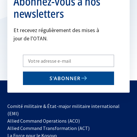
Abonnez-vous à nos
newsletters
Et recevez régulièrement des mises à
jour de l'OTAN.
Write
your
email
S'ABONNER
to
subscribe
Comité militaire & État-major militaire international
(EMI)
s’ouvre
Allied Command Operations (ACO)
dans
Allied Command Transformation (ACT)
s’ouvre
un
La Force pour le Kosovo