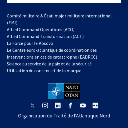
Comité militaire & État-major militaire international
(EMI)
Allied Command Operations (ACO)
Allied Command Transformation (ACT)
s’ouvre
La Force pour le Kosovo
dans
Le Centre euro-atlantique de coordination des
un
interventions en cas de catastrophe (EADRCC)
nouvel
Science au service de la paix et de la sécurité
onglet
Utilisation du contenu et de la marque
s’ouvre
s’ouvre
s’ouvre
s’ouvre
s’ouvre
s’ouvre
dans
dans
dans
dans
dans
dans
Organisation du Traité de l'Atlantique Nord
un
un
un
un
un
un
nouvel
nouvel
nouvel
nouvel
nouvel
nouvel