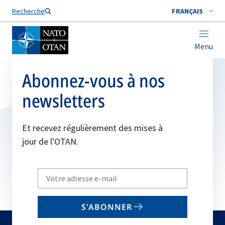
Nom de famille*
Recherche
FRANÇAIS
Menu
Abonnez-vous à nos
newsletters
Et recevez régulièrement des mises à
jour de l'OTAN.
Write
your
email
S'ABONNER
to
subscribe