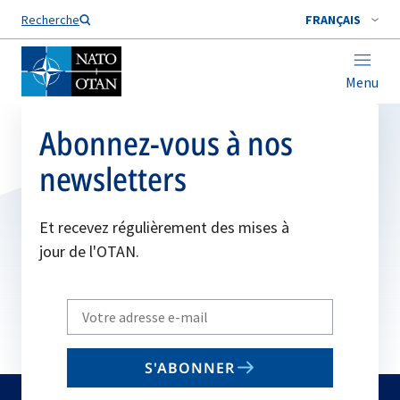
Nom de famille*
Recherche
FRANÇAIS
Menu
Abonnez-vous à nos
newsletters
Et recevez régulièrement des mises à
jour de l'OTAN.
Write
your
email
S'ABONNER
to
subscribe