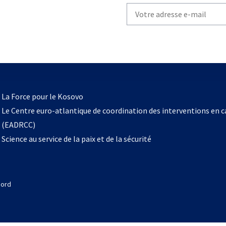
Write
your
email
to
subscribe
s’ouvre
l
La Force pour le Kosovo
dans
Le Centre euro-atlantique de coordination des interventions en 
un
(EADRCC)
nouvel
Science au service de la paix et de la sécurité
onglet
Nord