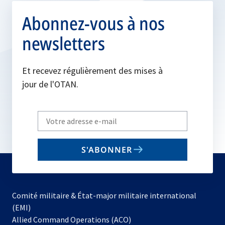
Abonnez-vous à nos
newsletters
Et recevez régulièrement des mises à
jour de l'OTAN.
Write
your
email
S'ABONNER
to
subscribe
Comité militaire & État-major militaire international
(EMI)
s’ouvre
Allied Command Operations (ACO)