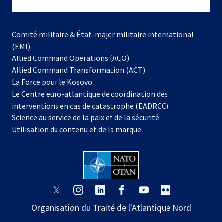
subscribe
Comité militaire & État-major militaire international
(EMI)
s’ouvre
Allied Command Operations (ACO)
dans
Allied Command Transformation (ACT)
s’ouvre
un
La Force pour le Kosovo
dans
nouvel
Le Centre euro-atlantique de coordination des
un
onglet
interventions en cas de catastrophe (EADRCC)
nouvel
Science au service de la paix et de la sécurité
onglet
Utilisation du contenu et de la marque
s’ouvre
s’ouvre
s’ouvre
s’ouvre
s’ouvre
s’ouvre
dans
dans
dans
dans
dans
dans
Organisation du Traité de l'Atlantique Nord
un
un
un
un
un
un
nouvel
nouvel
nouvel
nouvel
nouvel
nouvel