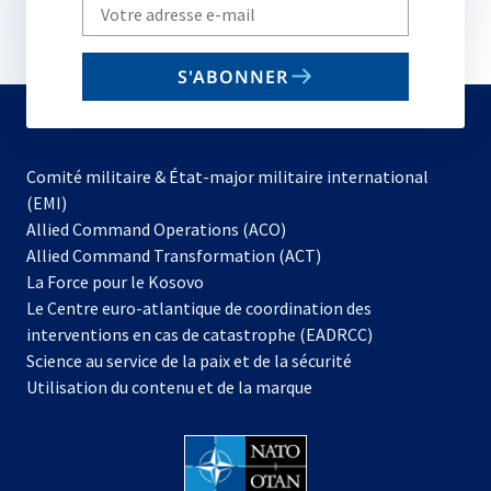
Write
your
email
S'ABONNER
to
subscribe
Comité militaire & État-major militaire international
(EMI)
s’ouvre
Allied Command Operations (ACO)
dans
Allied Command Transformation (ACT)
s’ouvre
un
La Force pour le Kosovo
dans
nouvel
Le Centre euro-atlantique de coordination des
un
onglet
interventions en cas de catastrophe (EADRCC)
nouvel
Science au service de la paix et de la sécurité
onglet
Utilisation du contenu et de la marque