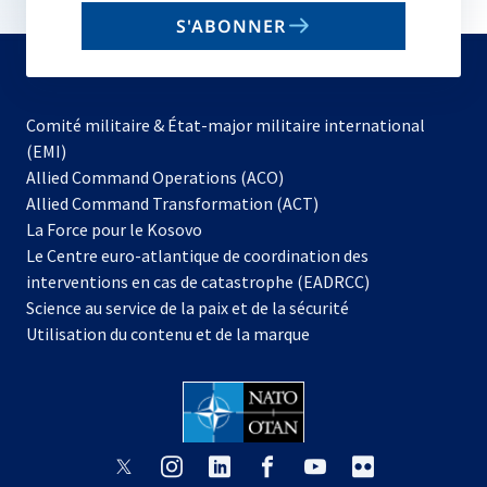
email
S'ABONNER
to
subscribe
Comité militaire & État-major militaire international
(EMI)
s’ouvre
Allied Command Operations (ACO)
dans
Allied Command Transformation (ACT)
s’ouvre
un
La Force pour le Kosovo
dans
nouvel
Le Centre euro-atlantique de coordination des
un
onglet
interventions en cas de catastrophe (EADRCC)
nouvel
Science au service de la paix et de la sécurité
onglet
Utilisation du contenu et de la marque
s’ouvre
s’ouvre
s’ouvre
s’ouvre
s’ouvre
s’ouvre