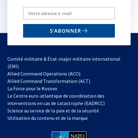
Write
your
email
S'ABONNER
to
subscribe
Comité militaire & État-major militaire international
(EMI)
s’ouvre
Allied Command Operations (ACO)
dans
Allied Command Transformation (ACT)
s’ouvre
un
La Force pour le Kosovo
dans
nouvel
Le Centre euro-atlantique de coordination des
un
onglet
interventions en cas de catastrophe (EADRCC)
nouvel
Science au service de la paix et de la sécurité
onglet
Utilisation du contenu et de la marque