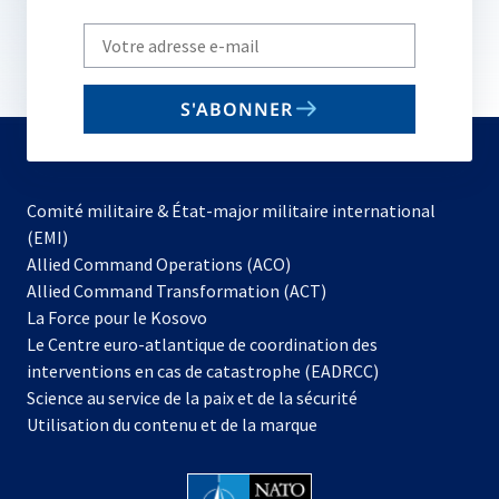
Write
your
email
S'ABONNER
to
subscribe
Comité militaire & État-major militaire international
(EMI)
s’ouvre
Allied Command Operations (ACO)
dans
Allied Command Transformation (ACT)
s’ouvre
un
La Force pour le Kosovo
dans
nouvel
Le Centre euro-atlantique de coordination des
un
onglet
interventions en cas de catastrophe (EADRCC)
nouvel
Science au service de la paix et de la sécurité
onglet
Utilisation du contenu et de la marque