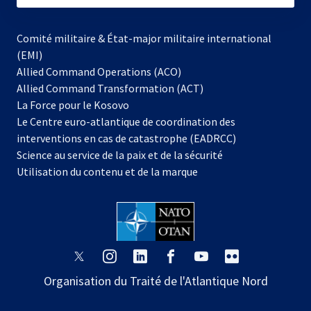
Comité militaire & État-major militaire international
(EMI)
Allied Command Operations (ACO)
Allied Command Transformation (ACT)
s’ouvre
La Force pour le Kosovo
dans
Le Centre euro-atlantique de coordination des
un
interventions en cas de catastrophe (EADRCC)
nouvel
Science au service de la paix et de la sécurité
onglet
Utilisation du contenu et de la marque
s’ouvre
s’ouvre
s’ouvre
s’ouvre
s’ouvre
s’ouvre
dans
dans
dans
dans
dans
dans
Organisation du Traité de l'Atlantique Nord
un
un
un
un
un
un
nouvel
nouvel
nouvel
nouvel
nouvel
nouvel