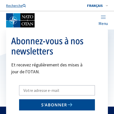
Nom de famille*
Recherche
FRANÇAIS
Menu
Abonnez-vous à nos
newsletters
Et recevez régulièrement des mises à
jour de l'OTAN.
Write
your
email
S'ABONNER
to
subscribe