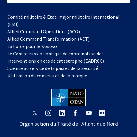
Comité militaire & État-major militaire international
(EMI)
Allied Command Operations (ACO)
Allied Command Transformation (ACT)
s’ouvre
La Force pour le Kosovo
dans
Le Centre euro-atlantique de coordination des
un
interventions en cas de catastrophe (EADRCC)
nouvel
Science au service de la paix et de la sécurité
onglet
Utilisation du contenu et de la marque
s’ouvre
s’ouvre
s’ouvre
s’ouvre
s’ouvre
s’ouvre
dans
dans
dans
dans
dans
dans
Organisation du Traité de l'Atlantique Nord
un
un
un
un
un
un
nouvel
nouvel
nouvel
nouvel
nouvel
nouvel