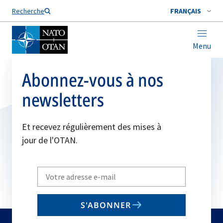
Nom de famille*
Recherche
FRANÇAIS
Menu
Abonnez-vous à nos
newsletters
Et recevez régulièrement des mises à
jour de l'OTAN.
Write
your
email
S'ABONNER
to
subscribe