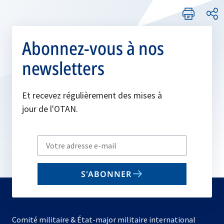
Abonnez-vous à nos
newsletters
Et recevez régulièrement des mises à
jour de l'OTAN.
Write
your
email
S'ABONNER
to
subscribe
Comité militaire & État-major militaire international