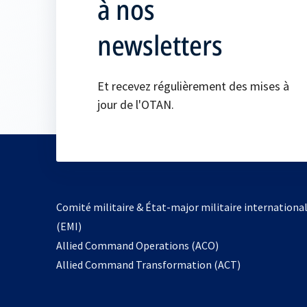
à nos
newsletters
Et recevez régulièrement des mises à
jour de l'OTAN.
Comité militaire & État-major militaire internationa
(EMI)
s’ouvre
Allied Command Operations (ACO)
dans
Allied Command Transformation (ACT)
un
nouvel