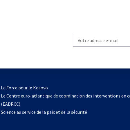
Write
your
email
to
subscribe
s’ouvre
l
La Force pour le Kosovo
dans
Le Centre euro-atlantique de coordination des interventions en 
un
(EADRCC)
nouvel
Science au service de la paix et de la sécurité
onglet