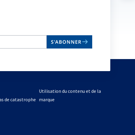
no
on
S'ABONNER
Utilisation du contenu et de la
cas de catastrophe
marque