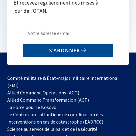
Et recevez régulièrement des mises à
jour de l'OTAN.
Write
your
email
S'ABONNER
to
subscribe
Comité militaire & État-major militaire international
(EMI)
s’ouvre
Allied Command Operations (ACO)
dans
Allied Command Transformation (ACT)
s’ouvre
un
La Force pour le Kosovo
dans
nouvel
Le Centre euro-atlantique de coordination des
un
onglet
interventions en cas de catastrophe (EADRCC)
nouvel
Science au service de la paix et de la sécurité