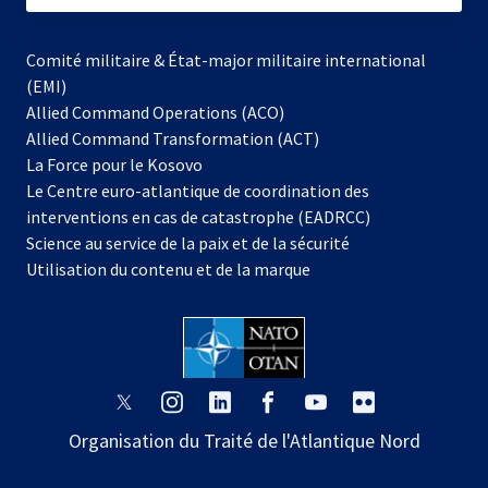
Comité militaire & État-major militaire international
(EMI)
Allied Command Operations (ACO)
Allied Command Transformation (ACT)
s’ouvre
La Force pour le Kosovo
dans
Le Centre euro-atlantique de coordination des
un
interventions en cas de catastrophe (EADRCC)
nouvel
Science au service de la paix et de la sécurité
onglet
Utilisation du contenu et de la marque
s’ouvre
s’ouvre
s’ouvre
s’ouvre
s’ouvre
s’ouvre
dans
dans
dans
dans
dans
dans
Organisation du Traité de l'Atlantique Nord
un
un
un
un
un
un
nouvel
nouvel
nouvel
nouvel
nouvel
nouvel