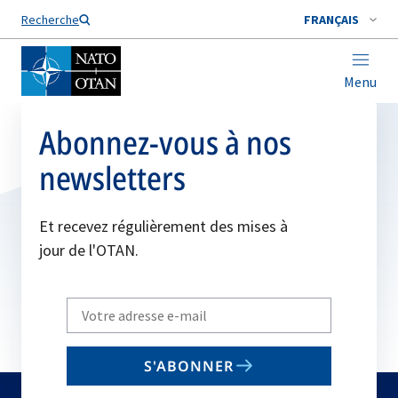
Nom de famille*
Recherche
FRANÇAIS
Menu
Abonnez-vous à nos
newsletters
Et recevez régulièrement des mises à
jour de l'OTAN.
Write
your
email
S'ABONNER
to
subscribe