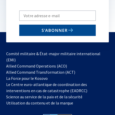
Write
your
email
S'ABONNER
to
subscribe
Comité militaire & État-major militaire international
(EMI)
s’ouvre
Allied Command Operations (ACO)
dans
Allied Command Transformation (ACT)
s’ouvre
un
La Force pour le Kosovo
dans
nouvel
Le Centre euro-atlantique de coordination des
un
onglet
interventions en cas de catastrophe (EADRCC)
nouvel
Science au service de la paix et de la sécurité
onglet
Utilisation du contenu et de la marque