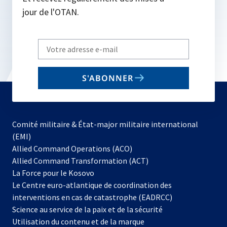
jour de l'OTAN.
Write
your
email
S'ABONNER
to
subscribe
Comité militaire & État-major militaire international
(EMI)
s’ouvre
Allied Command Operations (ACO)
dans
Allied Command Transformation (ACT)
s’ouvre
un
La Force pour le Kosovo
dans
nouvel
Le Centre euro-atlantique de coordination des
un
onglet
interventions en cas de catastrophe (EADRCC)
nouvel
Science au service de la paix et de la sécurité
onglet
Utilisation du contenu et de la marque