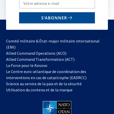
Write
your
email
S'ABONNER
to
subscribe
Comité militaire & État-major militaire international
(EMI)
s’ouvre
Allied Command Operations (ACO)
dans
Allied Command Transformation (ACT)
s’ouvre
un
La Force pour le Kosovo
dans
nouvel
Le Centre euro-atlantique de coordination des
un
onglet
interventions en cas de catastrophe (EADRCC)
nouvel
Science au service de la paix et de la sécurité
onglet
Utilisation du contenu et de la marque