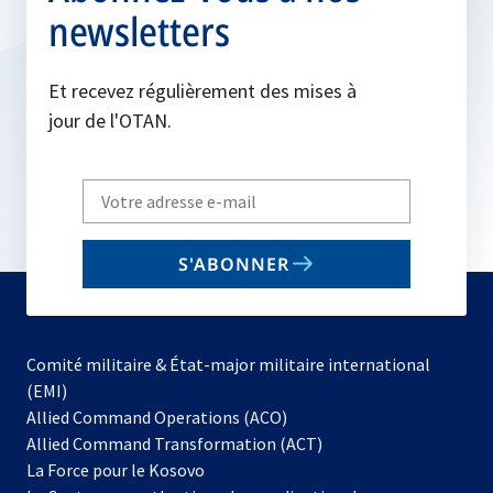
newsletters
Et recevez régulièrement des mises à
jour de l'OTAN.
Write
your
email
S'ABONNER
to
subscribe
Comité militaire & État-major militaire international
(EMI)
s’ouvre
Allied Command Operations (ACO)
dans
Allied Command Transformation (ACT)
s’ouvre
un
La Force pour le Kosovo