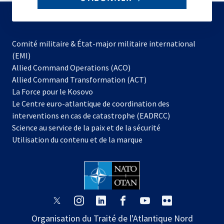
to
subscribe
Comité militaire & État-major militaire international
(EMI)
s’ouvre
Allied Command Operations (ACO)
dans
Allied Command Transformation (ACT)
s’ouvre
un
La Force pour le Kosovo
dans
nouvel
Le Centre euro-atlantique de coordination des
un
onglet
interventions en cas de catastrophe (EADRCC)
nouvel
Science au service de la paix et de la sécurité
onglet
Utilisation du contenu et de la marque
s’ouvre
s’ouvre
s’ouvre
s’ouvre
s’ouvre
s’ouvre
dans
dans
dans
dans
dans
dans
Organisation du Traité de l'Atlantique Nord
un
un
un
un
un
un