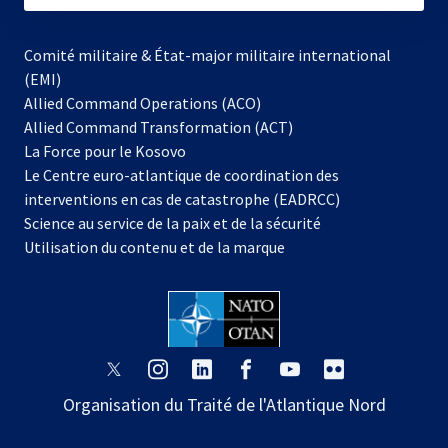
Comité militaire & État-major militaire international
(EMI)
Allied Command Operations (ACO)
Allied Command Transformation (ACT)
s’ouvre
La Force pour le Kosovo
dans
Le Centre euro-atlantique de coordination des
un
interventions en cas de catastrophe (EADRCC)
nouvel
Science au service de la paix et de la sécurité
onglet
Utilisation du contenu et de la marque
s’ouvre
s’ouvre
s’ouvre
s’ouvre
s’ouvre
s’ouvre
dans
dans
dans
dans
dans
dans
Organisation du Traité de l'Atlantique Nord
un
un
un
un
un
un
nouvel
nouvel
nouvel
nouvel
nouvel
nouvel