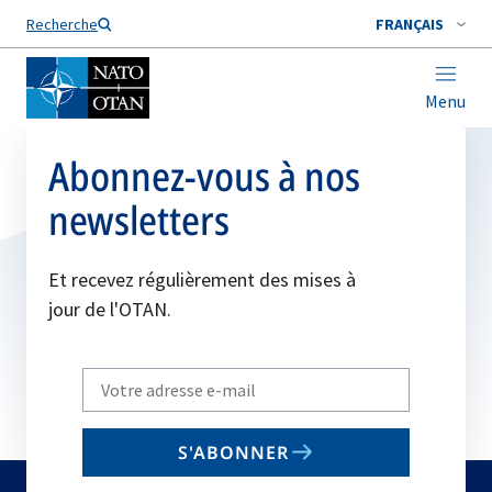
Nom de famille*
Recherche
FRANÇAIS
Menu
Abonnez-vous à nos
newsletters
Et recevez régulièrement des mises à
jour de l'OTAN.
Write
your
email
S'ABONNER
to
subscribe