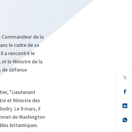
fait Commandeur de la
dans le cadre de sa
 a rencontré le
et le Ministre de la
es de défense
s’
ier, "Lieutenant
da
tre et Ministre des
un
no
s’
odry. Le 9 mars, il
on
da
un
Sommet de Washington
no
s’
on
da
bles britanniques.
un