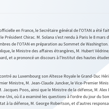
 officielle en France, le Secrétaire général de l'OTAN a été 
le Président Chirac. M. Solana s'est rendu à Paris le 8 mars 
bres de l'OTAN en préparation au Sommet de Washington. Il
ique, le Ministre des affaires étrangères, M. Hubert Védrine, 
hard, et a prononcé un discours à l'Institut des hautes étud
encontré au Luxembourg son Altesse Royale le Grand-Duc Hérit
mier Ministre, M. Jean-Claude Juncker, le Vice-Premier Minis
. Jacques Poos, ainsi que le Ministre de la défense, M. Alex B
me-Uni, où il a examiné les questions à l'ordre du jour du 
Etat à la défense, M. George Robertson, et d'autres responsa