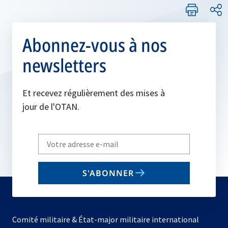
Abonnez-vous à nos
newsletters
Et recevez régulièrement des mises à
jour de l'OTAN.
Write
your
email
S'ABONNER
to
subscribe
Comité militaire & État-major militaire international