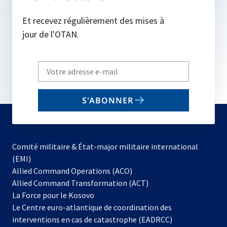
Et recevez régulièrement des mises à
jour de l'OTAN.
Write
your
email
S'ABONNER
to
subscribe
Comité militaire & État-major militaire international
(EMI)
s’ouvre
Allied Command Operations (ACO)
dans
Allied Command Transformation (ACT)
s’ouvre
un
La Force pour le Kosovo
dans
nouvel
Le Centre euro-atlantique de coordination des
un
onglet
interventions en cas de catastrophe (EADRCC)