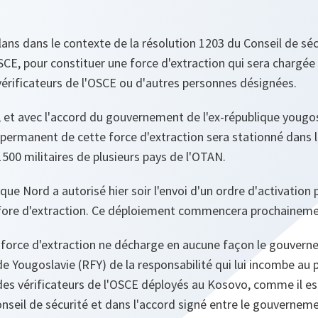
lans dans le contexte de la résolution 1203 du Conseil de séc
SCE, pour constituer une force d'extraction qui sera chargée
vérificateurs de l'OSCE ou d'autres personnes désignées.
s, et avec l'accord du gouvernement de l'ex-république youg
t permanent de cette force d'extraction sera stationné dans 
00 militaires de plusieurs pays de l'OTAN.
ique Nord a autorisé hier soir l'envoi d'un ordre d'activation
 fore d'extraction. Ce déploiement commencera prochaineme
 force d'extraction ne décharge en aucune façon le gouvern
e Yougoslavie (RFY) de la responsabilité qui lui incombe au 
 des vérificateurs de l'OSCE déployés au Kosovo, comme il est
nseil de sécurité et dans l'accord signé entre le gouverneme