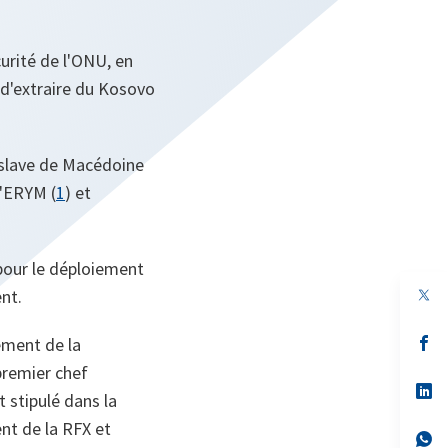
urité de l'ONU, en
 d'extraire du Kosovo
oslave de Macédoine
l'ERYM (
1
) et
 pour le déploiement
nt.
s’
ement de la
da
premier chef
un
no
s’
 stipulé dans la
on
da
un
nt de la RFX et
no
s’