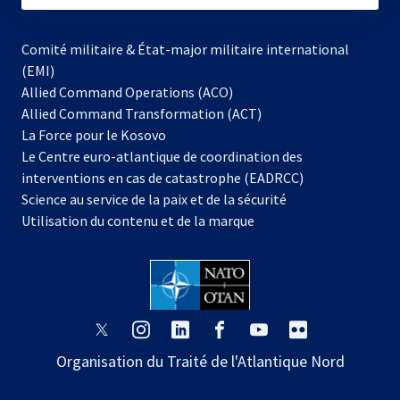
Comité militaire & État-major militaire international
(EMI)
Allied Command Operations (ACO)
Allied Command Transformation (ACT)
s’ouvre
La Force pour le Kosovo
dans
Le Centre euro-atlantique de coordination des
un
interventions en cas de catastrophe (EADRCC)
nouvel
Science au service de la paix et de la sécurité
onglet
Utilisation du contenu et de la marque
s’ouvre
s’ouvre
s’ouvre
s’ouvre
s’ouvre
s’ouvre
dans
dans
dans
dans
dans
dans
Organisation du Traité de l'Atlantique Nord
un
un
un
un
un
un
nouvel
nouvel
nouvel
nouvel
nouvel
nouvel