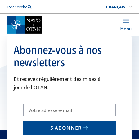
Nom de famille*
Recherche
FRANÇAIS
Menu
Abonnez-vous à nos
newsletters
Et recevez régulièrement des mises à
jour de l'OTAN.
Write
your
email
S'ABONNER
to
subscribe