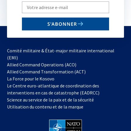
Write
your
email
S'ABONNER
to
subscribe
Comité militaire & État-major militaire international
(EMI)
s’ouvre
Allied Command Operations (ACO)
dans
Allied Command Transformation (ACT)
s’ouvre
un
La Force pour le Kosovo
dans
nouvel
Le Centre euro-atlantique de coordination des
un
onglet
interventions en cas de catastrophe (EADRCC)
nouvel
Science au service de la paix et de la sécurité
onglet
Utilisation du contenu et de la marque