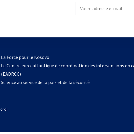
Write
your
email
to
subscribe
s’ouvre
l
La Force pour le Kosovo
dans
Le Centre euro-atlantique de coordination des interventions en 
un
(EADRCC)
nouvel
Science au service de la paix et de la sécurité
onglet
Nord