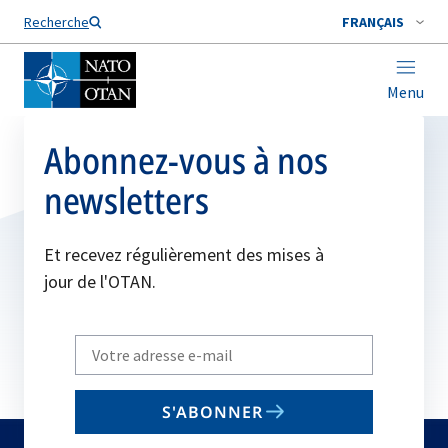
Nom de famille*
Recherche
FRANÇAIS
Menu
Abonnez-vous à nos
newsletters
Et recevez régulièrement des mises à
jour de l'OTAN.
Write
your
email
S'ABONNER
to
subscribe