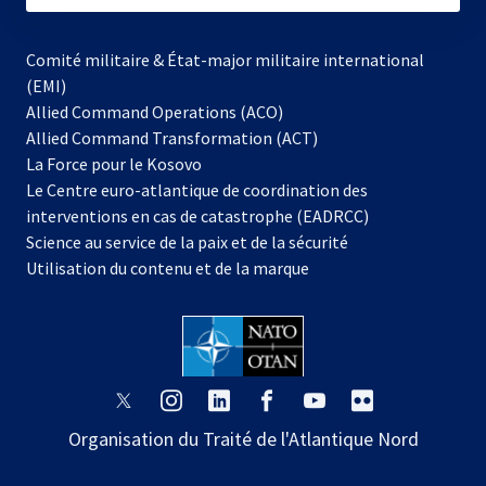
Comité militaire & État-major militaire international
(EMI)
Allied Command Operations (ACO)
Allied Command Transformation (ACT)
s’ouvre
La Force pour le Kosovo
dans
Le Centre euro-atlantique de coordination des
un
interventions en cas de catastrophe (EADRCC)
nouvel
Science au service de la paix et de la sécurité
onglet
Utilisation du contenu et de la marque
s’ouvre
s’ouvre
s’ouvre
s’ouvre
s’ouvre
s’ouvre
dans
dans
dans
dans
dans
dans
Organisation du Traité de l'Atlantique Nord
un
un
un
un
un
un
nouvel
nouvel
nouvel
nouvel
nouvel
nouvel