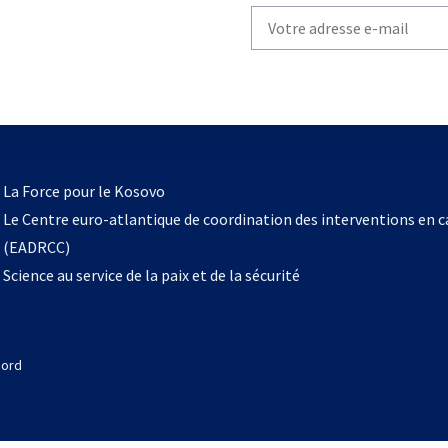
Write
your
email
to
subscribe
s’ouvre
l
La Force pour le Kosovo
dans
Le Centre euro-atlantique de coordination des interventions en 
un
(EADRCC)
nouvel
Science au service de la paix et de la sécurité
onglet
Nord