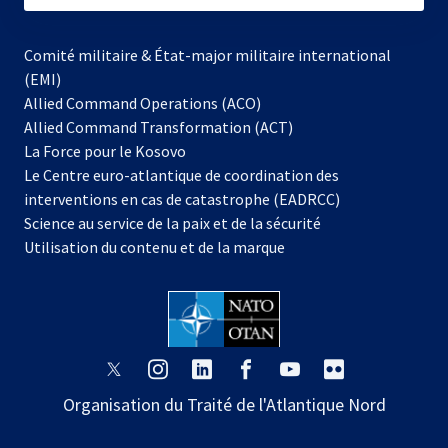
Comité militaire & État-major militaire international
(EMI)
Allied Command Operations (ACO)
Allied Command Transformation (ACT)
s’ouvre
La Force pour le Kosovo
dans
Le Centre euro-atlantique de coordination des
un
interventions en cas de catastrophe (EADRCC)
nouvel
Science au service de la paix et de la sécurité
onglet
Utilisation du contenu et de la marque
s’ouvre
s’ouvre
s’ouvre
s’ouvre
s’ouvre
s’ouvre
dans
dans
dans
dans
dans
dans
Organisation du Traité de l'Atlantique Nord
un
un
un
un
un
un
nouvel
nouvel
nouvel
nouvel
nouvel
nouvel