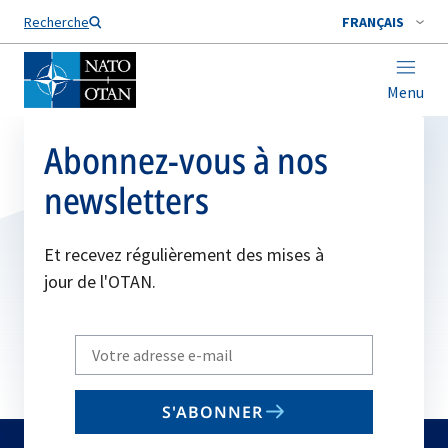
Nom de famille*
Recherche
FRANÇAIS
Menu
Abonnez-vous à nos
newsletters
Et recevez régulièrement des mises à
jour de l'OTAN.
Write
your
email
S'ABONNER
to
subscribe