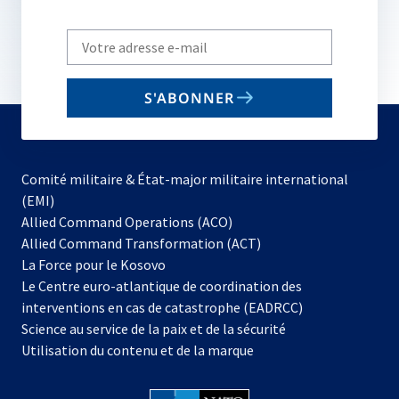
Write
your
email
S'ABONNER
to
subscribe
Comité militaire & État-major militaire international
(EMI)
s’ouvre
Allied Command Operations (ACO)
dans
Allied Command Transformation (ACT)
s’ouvre
un
La Force pour le Kosovo
dans
nouvel
Le Centre euro-atlantique de coordination des
un
onglet
interventions en cas de catastrophe (EADRCC)
nouvel
Science au service de la paix et de la sécurité
onglet
Utilisation du contenu et de la marque