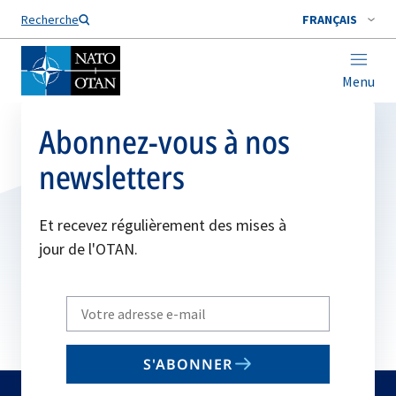
Nom de famille*
Recherche
FRANÇAIS
Menu
Abonnez-vous à nos
newsletters
Et recevez régulièrement des mises à
jour de l'OTAN.
Write
your
email
S'ABONNER
to
subscribe