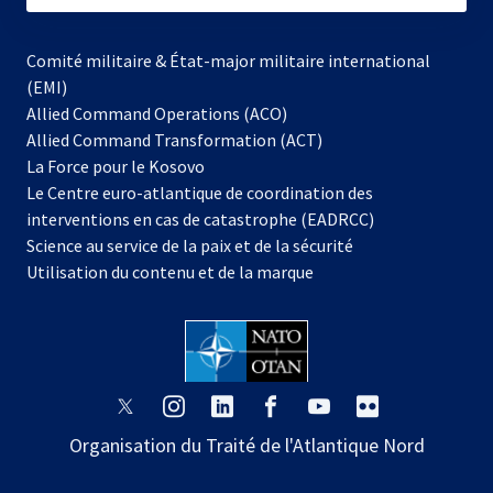
Comité militaire & État-major militaire international
(EMI)
Allied Command Operations (ACO)
Allied Command Transformation (ACT)
s’ouvre
La Force pour le Kosovo
dans
Le Centre euro-atlantique de coordination des
un
interventions en cas de catastrophe (EADRCC)
nouvel
Science au service de la paix et de la sécurité
onglet
Utilisation du contenu et de la marque
s’ouvre
s’ouvre
s’ouvre
s’ouvre
s’ouvre
s’ouvre
dans
dans
dans
dans
dans
dans
Organisation du Traité de l'Atlantique Nord
un
un
un
un
un
un
nouvel
nouvel
nouvel
nouvel
nouvel
nouvel