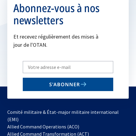
Abonnez-vous à nos
newsletters
Et recevez régulièrement des mises à
jour de l'OTAN.
Write
your
email
S'ABONNER
to
subscribe
Comité militaire & État-major militaire international
(EMI)
s’ouvre
Allied Command Operations (ACO)
dans
Allied Command Transformation (ACT)