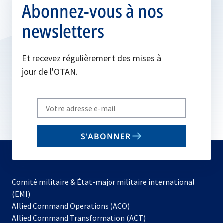
Abonnez-vous à nos
newsletters
Et recevez régulièrement des mises à
jour de l'OTAN.
Write
your
email
S'ABONNER
to
subscribe
Comité militaire & État-major militaire international
(EMI)
s’ouvre
Allied Command Operations (ACO)
dans
Allied Command Transformation (ACT)