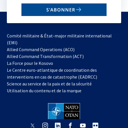
email
S'ABONNER
to
subscribe
Comité militaire & État-major militaire international
(EMI)
s’ouvre
Allied Command Operations (ACO)
dans
Allied Command Transformation (ACT)
s’ouvre
un
La Force pour le Kosovo
dans
nouvel
Le Centre euro-atlantique de coordination des
un
onglet
interventions en cas de catastrophe (EADRCC)
nouvel
Science au service de la paix et de la sécurité
onglet
Utilisation du contenu et de la marque
s’ouvre
s’ouvre
s’ouvre
s’ouvre
s’ouvre
s’ouvre