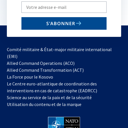
Write
your
email
S'ABONNER
to
subscribe
Comité militaire & État-major militaire international
(EMI)
s’ouvre
Allied Command Operations (ACO)
dans
Allied Command Transformation (ACT)
s’ouvre
un
La Force pour le Kosovo
dans
nouvel
Le Centre euro-atlantique de coordination des
un
onglet
interventions en cas de catastrophe (EADRCC)
nouvel
Science au service de la paix et de la sécurité
onglet
Utilisation du contenu et de la marque