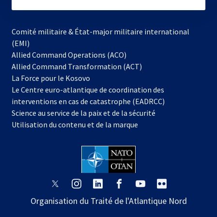
subscribe
Comité militaire & État-major militaire international
(EMI)
s’ouvre
Allied Command Operations (ACO)
dans
Allied Command Transformation (ACT)
s’ouvre
un
La Force pour le Kosovo
dans
nouvel
Le Centre euro-atlantique de coordination des
un
onglet
interventions en cas de catastrophe (EADRCC)
nouvel
Science au service de la paix et de la sécurité
onglet
Utilisation du contenu et de la marque
s’ouvre
s’ouvre
s’ouvre
s’ouvre
s’ouvre
s’ouvre
dans
dans
dans
dans
dans
dans
Organisation du Traité de l'Atlantique Nord
un
un
un
un
un
un
nouvel
nouvel
nouvel
nouvel
nouvel
nouvel