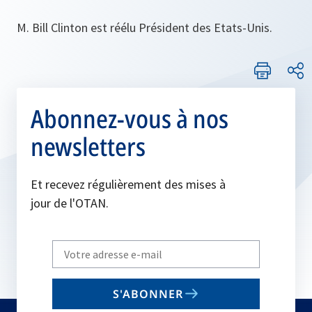
M. Bill Clinton est réélu Président des Etats-Unis.
Abonnez-vous à nos
newsletters
Et recevez régulièrement des mises à
jour de l'OTAN.
Write
your
email
S'ABONNER
to