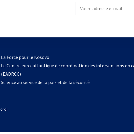
Write
your
email
to
subscribe
s’ouvre
l
La Force pour le Kosovo
dans
Le Centre euro-atlantique de coordination des interventions en 
un
(EADRCC)
nouvel
Science au service de la paix et de la sécurité
onglet
Nord