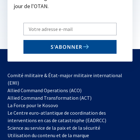
jour de l'OTAN.
Write
your
email
S'ABONNER
to
subscribe
Comité militaire & État-major militaire international
(EMI)
s’ouvre
Allied Command Operations (ACO)
dans
Allied Command Transformation (ACT)
s’ouvre
un
La Force pour le Kosovo
dans
nouvel
Le Centre euro-atlantique de coordination des
un
onglet
interventions en cas de catastrophe (EADRCC)
nouvel
Science au service de la paix et de la sécurité
onglet
Utilisation du contenu et de la marque