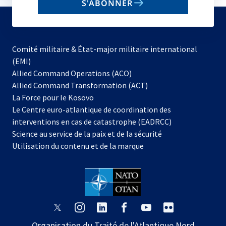
S'ABONNER
to
subscribe
Comité militaire & État-major militaire international
(EMI)
s’ouvre
Allied Command Operations (ACO)
dans
Allied Command Transformation (ACT)
s’ouvre
un
La Force pour le Kosovo
dans
nouvel
Le Centre euro-atlantique de coordination des
un
onglet
interventions en cas de catastrophe (EADRCC)
nouvel
Science au service de la paix et de la sécurité
onglet
Utilisation du contenu et de la marque
s’ouvre
s’ouvre
s’ouvre
s’ouvre
s’ouvre
s’ouvre
dans
dans
dans
dans
dans
dans
Organisation du Traité de l'Atlantique Nord