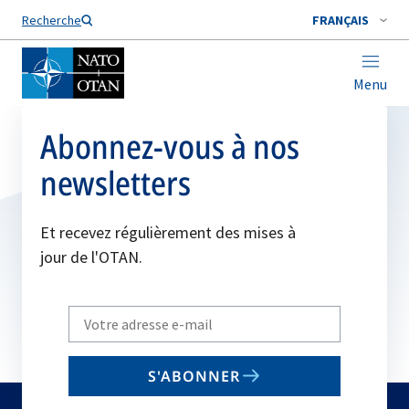
Nom de famille*
Recherche
FRANÇAIS
Menu
Abonnez-vous à nos
newsletters
Et recevez régulièrement des mises à
jour de l'OTAN.
Write
your
email
S'ABONNER
to
subscribe