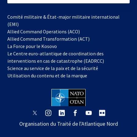
Comité militaire & État-major militaire international
(EMI)
Allied Command Operations (ACO)
Allied Command Transformation (ACT)
s’ouvre
La Force pour le Kosovo
dans
Le Centre euro-atlantique de coordination des
un
interventions en cas de catastrophe (EADRCC)
nouvel
Science au service de la paix et de la sécurité
onglet
Utilisation du contenu et de la marque
s’ouvre
s’ouvre
s’ouvre
s’ouvre
s’ouvre
s’ouvre
dans
dans
dans
dans
dans
dans
Organisation du Traité de l'Atlantique Nord
un
un
un
un
un
un
nouvel
nouvel
nouvel
nouvel
nouvel
nouvel