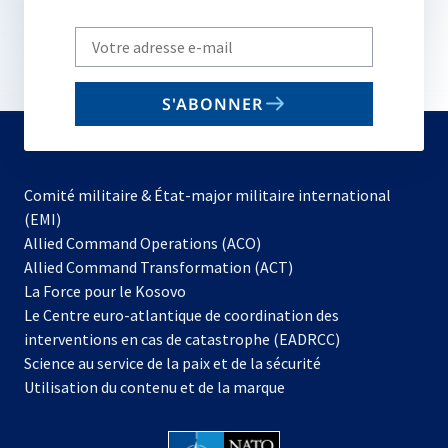
Write
your
email
S'ABONNER
to
subscribe
Comité militaire & État-major militaire international
(EMI)
s’ouvre
Allied Command Operations (ACO)
dans
Allied Command Transformation (ACT)
s’ouvre
un
La Force pour le Kosovo
dans
nouvel
Le Centre euro-atlantique de coordination des
un
onglet
interventions en cas de catastrophe (EADRCC)
nouvel
Science au service de la paix et de la sécurité
onglet
Utilisation du contenu et de la marque