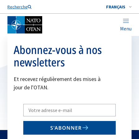
Nom de famille*
Recherche
FRANÇAIS
Menu
Abonnez-vous à nos
newsletters
Et recevez régulièrement des mises à
jour de l'OTAN.
Write
your
email
S'ABONNER
to
subscribe