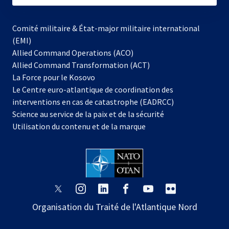
Comité militaire & État-major militaire international
(EMI)
Allied Command Operations (ACO)
Allied Command Transformation (ACT)
s’ouvre
La Force pour le Kosovo
dans
Le Centre euro-atlantique de coordination des
un
interventions en cas de catastrophe (EADRCC)
nouvel
Science au service de la paix et de la sécurité
onglet
Utilisation du contenu et de la marque
s’ouvre
s’ouvre
s’ouvre
s’ouvre
s’ouvre
s’ouvre
dans
dans
dans
dans
dans
dans
Organisation du Traité de l'Atlantique Nord
un
un
un
un
un
un
nouvel
nouvel
nouvel
nouvel
nouvel
nouvel