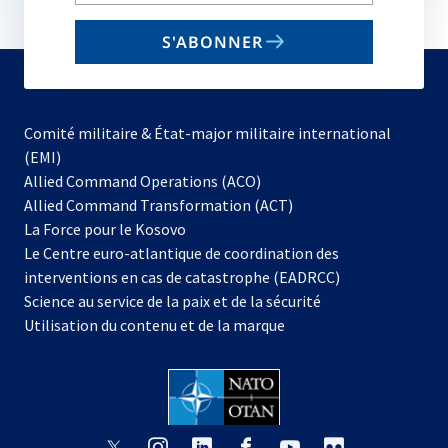
your
email
S'ABONNER
to
subscribe
Comité militaire & État-major militaire international
(EMI)
s’ouvre
Allied Command Operations (ACO)
dans
Allied Command Transformation (ACT)
s’ouvre
un
La Force pour le Kosovo
dans
nouvel
Le Centre euro-atlantique de coordination des
un
onglet
interventions en cas de catastrophe (EADRCC)
nouvel
Science au service de la paix et de la sécurité
onglet
Utilisation du contenu et de la marque
s’ouvre
s’ouvre
s’ouvre
s’ouvre
s’ouvre
s’ouvre