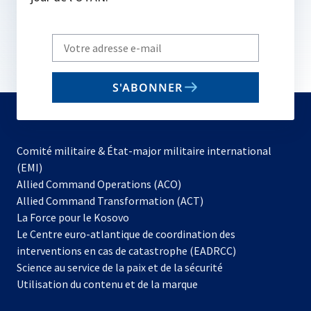
Write
your
email
S'ABONNER
to
subscribe
Comité militaire & État-major militaire international
(EMI)
s’ouvre
Allied Command Operations (ACO)
dans
Allied Command Transformation (ACT)
s’ouvre
un
La Force pour le Kosovo
dans
nouvel
Le Centre euro-atlantique de coordination des
un
onglet
interventions en cas de catastrophe (EADRCC)
nouvel
Science au service de la paix et de la sécurité
onglet
Utilisation du contenu et de la marque