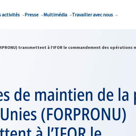
 activités
Presse
Multimédia
Travailler avec nous
FORPRONU) transmettent à l’IFOR le commandement des opérations mi
es de maintien de la 
 Unies (FORPRONU)
tent à l’IFOR le