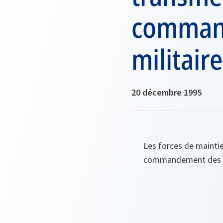
command
militair
20 décembre 1995
Les forces de mainti
commandement des op