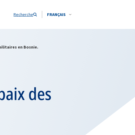
Recherche
FRANÇAIS
litaires en Bosnie.
paix des